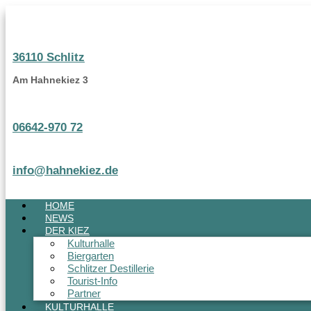
Zum
Inhalt
springen
36110 Schlitz
Am Hahnekiez 3
06642-970 72
info@hahnekiez.de
HOME
NEWS
DER KIEZ
Kulturhalle
Biergarten
Schlitzer Destillerie
Tourist-Info
Partner
KULTURHALLE