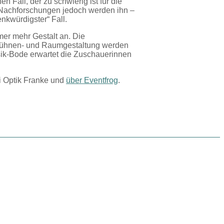
 Fall, der zu schwierig ist für die
 Nachforschungen jedoch werden ihn –
nkwürdigster“ Fall.
er mehr Gestalt an. Die
e Bühnen- und Raumgestaltung werden
sik-Bode erwartet die Zuschauerinnen
ei Optik Franke und
über Eventfrog
.