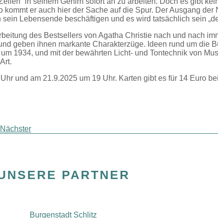
len“ in seinem Gehirn sofort an zu arbeiten. Doch es gibt keinen
 kommt er auch hier der Sache auf die Spur. Der Ausgang der
an sein Lebensende beschäftigen und es wird tatsächlich sein „de
eitung des Bestsellers von Agatha Christie nach und nach imm
ben und geben ihnen markante Charakterzüge. Ideen rund um di
t um 1934, und mit der bewährten Licht- und Tontechnik von Mu
Art.
 Uhr und am 21.9.2025 um 19 Uhr. Karten gibt es für 14 Euro b
Nächster
UNSERE PARTNER
Burgenstadt Schlitz