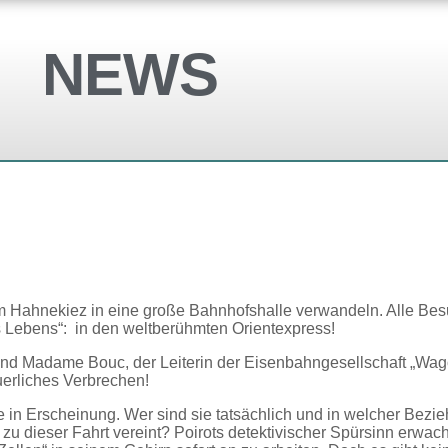
NEWS
m Hahnekiez in eine große Bahnhofshalle verwandeln. Alle B
s Lebens“: in den weltberühmten Orientexpress!
und Madame Bouc, der Leiterin der Eisenbahngesellschaft „Wago
uerliches Verbrechen!
e in Erscheinung. Wer sind sie tatsächlich und in welcher Bezi
zu dieser Fahrt vereint? Poirots detektivischer Spürsinn erwacht