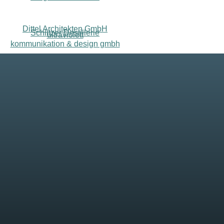
Dittel Architekten GmbH
Schlitzer Destillerie
ultraviolett
kommunikation & design gmbh