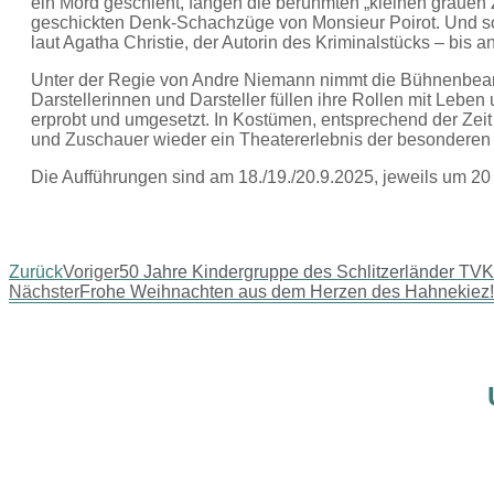
ein Mord geschieht, fangen die berühmten „kleinen grauen Zel
geschickten Denk-Schachzüge von Monsieur Poirot. Und so
laut Agatha Christie, der Autorin des Kriminalstücks – bis 
Unter der Regie von Andre Niemann nimmt die Bühnenbearb
Darstellerinnen und Darsteller füllen ihre Rollen mit Le
erprobt und umgesetzt. In Kostümen, entsprechend der Zei
und Zuschauer wieder ein Theatererlebnis der besonderen 
Die Aufführungen sind am 18./19./20.9.2025, jeweils um 20
Zurück
Voriger
50 Jahre Kindergruppe des Schlitzerländer TVK
Nächster
Frohe Weihnachten aus dem Herzen des Hahnekiez!