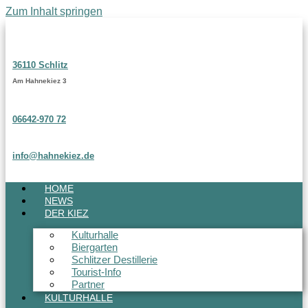
Zum Inhalt springen
36110 Schlitz
Am Hahnekiez 3
06642-970 72
info@hahnekiez.de
HOME
NEWS
DER KIEZ
Kulturhalle
Biergarten
Schlitzer Destillerie
Tourist-Info
Partner
KULTURHALLE