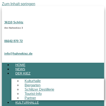
Zum Inhalt springen
36110 Schlitz
Am Hahnekiez 3
06642-970 72
info@hahnekiez.de
HOME
NEWS
DER KIEZ
Kulturhalle
Biergarten
Schlitzer Destillerie
Tourist-Info
Partner
KULTURHALLE