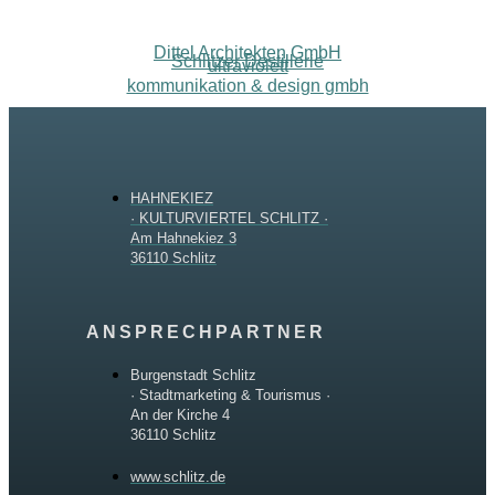
Dittel Architekten GmbH
Schlitzer Destillerie
ultraviolett
kommunikation & design gmbh
HAHNEKIEZ
· KULTURVIERTEL SCHLITZ ·
Am Hahnekiez 3
36110 Schlitz
ANSPRECHPARTNER
Burgenstadt Schlitz
· Stadtmarketing & Tourismus ·
An der Kirche 4
36110 Schlitz
www.schlitz.de